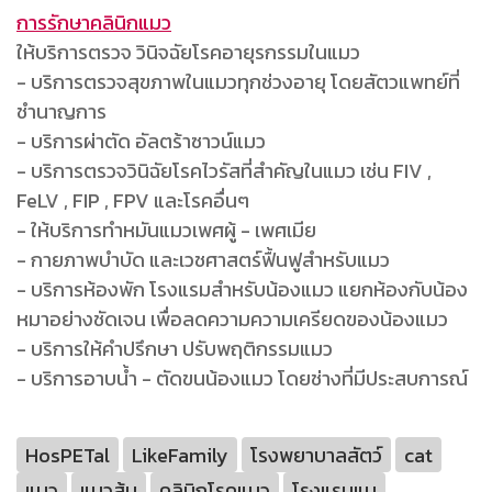
การรักษาคลินิกแมว
ให้บริการตรวจ วินิจฉัยโรคอายุรกรรมในแมว
- บริการตรวจสุขภาพในแมวทุกช่วงอายุ โดยสัตวแพทย์ที่
ชำนาญการ
- บริการผ่าตัด อัลตร้าซาวน์แมว
- บริการตรวจวินิฉัยโรคไวรัสที่สำคัญในแมว เช่น FIV ,
FeLV , FIP , FPV และโรคอื่นๆ
- ให้บริการทำหมันแมวเพศผู้ - เพศเมีย
- กายภาพบำบัด และเวชศาสตร์ฟื้นฟูสำหรับแมว
- บริการห้องพัก โรงแรมสำหรับน้องแมว แยกห้องกับน้อง
หมาอย่างชัดเจน เพื่อลดความความเครียดของน้องแมว
- บริการให้คำปรึกษา ปรับพฤติกรรมแมว
- บริการอาบน้ำ - ตัดขนน้องแมว โดยช่างที่มีประสบการณ์
HosPETal
LikeFamily
โรงพยาบาลสัตว์
cat
แมว
แมวส้ม
คลินิกโรคแมว
โรงแรมแม