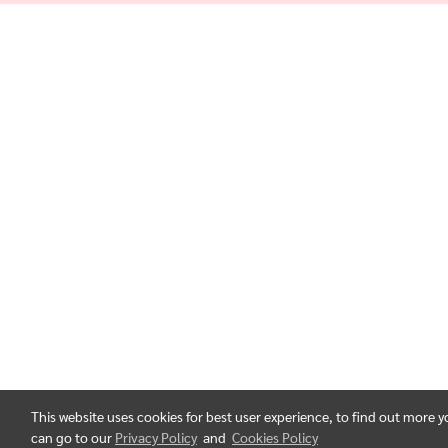
This website uses cookies for best user experience, to find out more 
can go to our
Privacy Policy
and
Cookies Policy