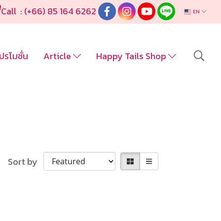
Call : (+66) 85 164 6262
EN
ปรโมชั่น
Article
Happy Tails Shop
Sort by