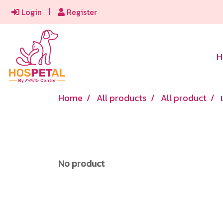
Login
Register
H
Home
All products
All product
No product