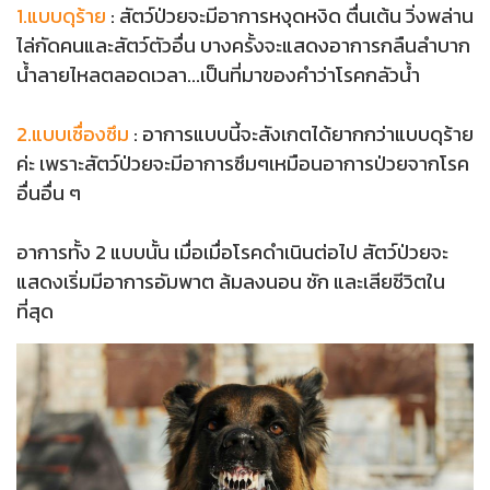
1.แบบดุร้าย
: สัตว์ป่วยจะมีอาการหงุดหงิด ตื่นเต้น วิ่งพล่าน
ไล่กัดคนและสัตว์ตัวอื่น บางครั้งจะแสดงอาการกลืนลำบาก
น้ำลายไหลตลอดเวลา...เป็นที่มาของคำว่าโรคกลัวน้ำ
2.แบบเซื่องซึม
: อาการแบบนี้จะสังเกตได้ยากกว่าแบบดุร้าย
ค่ะ เพราะสัตว์ป่วยจะมีอาการซึมๆเหมือนอาการป่วยจากโรค
อื่นอื่น ๆ
อาการทั้ง 2 แบบนั้น เมื่อเมื่อโรคดำเนินต่อไป สัตว์ป่วยจะ
แสดงเริ่มมีอาการอัมพาต ล้มลงนอน ชัก และเสียชีวิตใน
ที่สุด