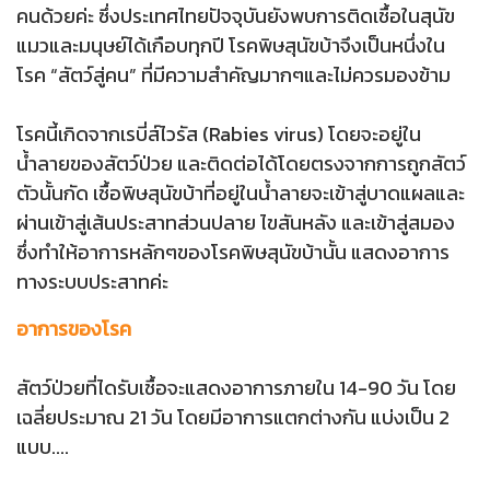
คนด้วยค่ะ ซึ่งประเทศไทยปัจจุบันยังพบการติดเชื้อในสุนัข
แมวและมนุษย์ได้เกือบทุกปี โรคพิษสุนัขบ้าจึงเป็นหนึ่งใน
โรค “สัตว์สู่คน” ที่มีความสำคัญมากๆและไม่ควรมองข้าม
โรคนี้เกิดจากเรบี่ส์ไวรัส (Rabies virus) โดยจะอยู่ใน
น้ำลายของสัตว์ป่วย และติดต่อได้โดยตรงจากการถูกสัตว์
ตัวนั้นกัด เชื้อพิษสุนัขบ้าที่อยู่ในน้ำลายจะเข้าสู่บาดแผลและ
ผ่านเข้าสู่เส้นประสาทส่วนปลาย ไขสันหลัง และเข้าสู่สมอง
ซึ่งทำให้อาการหลักๆของโรคพิษสุนัขบ้านั้น แสดงอาการ
ทางระบบประสาทค่ะ
อาการของโรค
สัตว์ป่วยที่ไดรับเชื้อจะแสดงอาการภายใน 14-90 วัน โดย
เฉลี่ยประมาณ 21 วัน โดยมีอาการแตกต่างกัน แบ่งเป็น 2
แบบ....