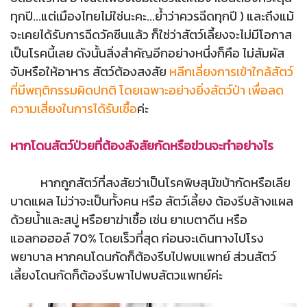
ทุกปี...แต่เมืองไทยไม่ใช่นะคะ...ย้ำว่าควรฉีดทุกปี ) และถึงแม้
จะเคยได้รับการฉีดวัคซีนแล้ว ก็ใช่ว่าสัตว์เลี้ยงจะไม่มีโอกาส
เป็นโรคนี้เลย ดังนั้นสิ่งสำคัญอีกอย่างหนึ่งก็คือ ไม่สัมผัส
จับหรือให้อาหาร สัตว์ต้องสงสัย
หลีกเลี่ยงการเข้าใกล้สัตว์
ที่มีพฤติกรรมผิดปกติ โดยเฉพาะอย่างยิ่งสัตว์ป่า เพื่อลด
ความเสี่ยงในการได้รับเชื้อ
ค่ะ
หากโดนสัตว์ป่วยที่ต้องสังสัยกัดหรือข่วนจะทำอย่างไร
หากถูกสัตว์ที่สงสัยว่าเป็นโรคพิษสุนัขบ้ากัดหรือเลีย
บาดแผล ไม่ว่าจะเป็นทั้งคน หรือ สัตว์เลี้ยง ต้องรีบล้างแผล
ด้วยน้ำและสบู่ หรือยาฆ่าเชื้อ เช่น ยาเบตาดีน หรือ
แอลกอฮอล์ 70% โดยเร็วที่สุด ก่อนจะเดินทางไปโรง
พยาบาล หากคนโดนกัดก็ต้องรีบไปพบแพทย์ ส่วนสัตว์
เลี้ยงโดนกัดก็ต้องรีบพาไปพบสัตวแพทย์ค่ะ