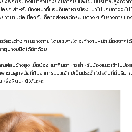
เพียงพอต่อน้องแมวรวมถึงยังมีกากใยและไขมันปริมาณสูงกว่าอา
่บ่อยๆ สำหรับน้องหมาที่แอบกินอาหารน้องแมวไม่บ่อยอาจจะไ
ะยาวนานต่อเนื่องกัน ก็อาจส่งผลต่อระบบต่าง ๆ กับร่างกายขอ
ัยวะต่าง ๆ ในร่างกาย โดยเฉพาะไต จะทำงานหนักเนื่องจากได้ร
าตุบางชนิดได้อีกด้วย
อนข้างสูง เมื่อน้องหมากินอาหารสำหรับน้องแมวเข้าไปบ่อย ๆ
ดยเฉพาะในลูกสุนัขที่กินอาหารแมวเข้าไปเป็นประจำ โปรตีนที่มีปร
วนหรือผิดปกติได้นะคะ