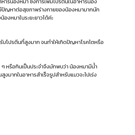
หารน้องหมา ซึ่งการเพิ่มโปรตีนในอาหารน้อง
ม่มีปัญหาต่อสุขภาพร่างกายของน้องหมามากนัก
งน้องหมาในระยะยาวได้ค่ะ
ับโปรตีนที่สูงมาก จนทำให้เกิดปัญหาโรคไตหรือ
 หรือกินเป็นประจำจึงมักพบว่า น้องหมามีน้ำ
ิมาณสูงมากในอาหารสำเร็จรูปสำหรับแมวจะไปเร่ง