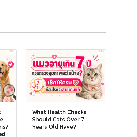
s
What Health Checks
Be
Should Cats Over 7
ns?
Years Old Have?
ed