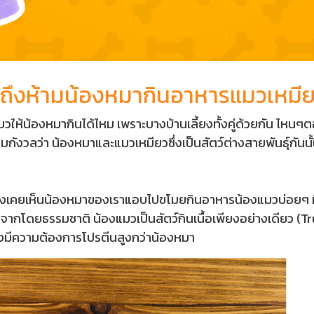
ถึงห้ามน้องหมากินอาหารแมวเหมี
้น้องหมากินได้ไหม เพราะบางบ้านเลี้ยงทั้งคู่ด้วยกัน ไหนๆตอ
ามกังวลว่า น้องหมาและแมวเหมียวซึ่งเป็นสัตว์ต่างสายพันธุ์กันนั
ยเห็นน้องหมาของเราแอบไปขโมยกินอาหารน้องแมวบ่อยๆ ที่เป
่องจากโดยธรรมชาติ น้องแมวเป็นสัตว์กินเนื้อเพียงอย่างเดียว (
วจึงมีความต้องการโปรตีนสูงกว่าน้องหมา