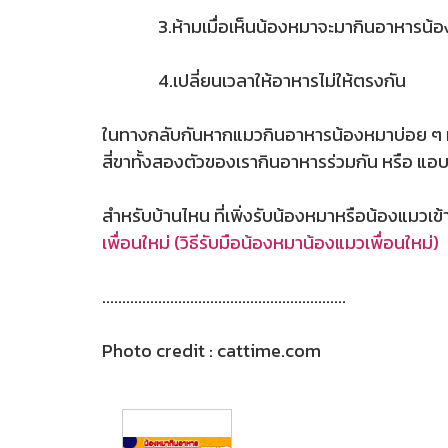
3.ห้ามเมื่อเห็นน้องหมาจะมากินอาหารน้อ
4.เปลี่ยนเวลาให้อาหารไม่ให้ตรงกัน
ในทางกลับกันหากแมวกินอาหารน้องหมาบ่อย ๆ หรื
สี่ขาทั้งสองตัวของเรากินอาหารร่วมกัน หรือ แ
สำหรับบ้านไหน ที่เพิ่งรับน้องหมาหรือน้องแมวเข้า
เพื่อนใหม่ (วิธีรับมือน้องหมาน้องแมวเพื่อนใหม่)
.............................................................
Photo credit : cattime.com