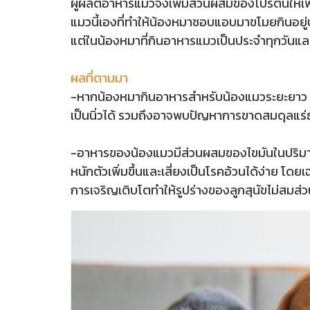
ผู้ผลิตอาหารแมวจึงเพิ่มส่วนผสมของโปรตีนให้
แมวนี้เองที่ทำให้น้องหมาชอบแอบมาขโมยกินอยู
แต่ในน้องหมาที่กินอาหารแมวเป็นประจำทุกวันแล
ผลที่ตามมา
-หากน้องหมากินอาหารสำหรับน้องแมวระยะยาว อว
เป็นนิ่วได้ รวมถึงอาจพบปัญหาการขาดสมดุลแร่ธ
-อาหารของน้องแมวมีส่วนผสมของไขมันในปริมาณค่
หนักตัวเพิ่มขึ้นและเสี่ยงเป็นโรคอ้วนได้ง่าย โ
การเจริญเติบโตทำให้รูปร่างของลูกสุนัขไม่สมส่