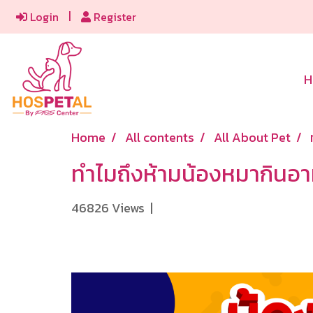
Login
Register
H
Home
All contents
All About Pet
ทำไมถึงห้ามน้องหมากินอ
46826 Views
|