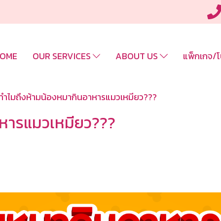
OME
OUR SERVICES
ABOUT US
แพ็กเกจ/โ
ทำไมถึงห้ามน้องหมากินอาหารแมวเหมียว???
าหารแมวเหมียว???