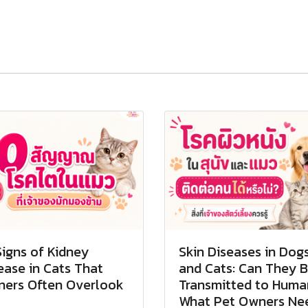
Signs of Kidney
Skin Diseases in Dog
ease in Cats That
and Cats: Can They 
ers Often Overlook
Transmitted to Huma
What Pet Owners Ne