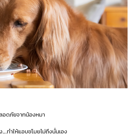
ลอดภัยจากน้องหมา
.ทำให้แอบขโมยไม่ถึงนั่นเอง