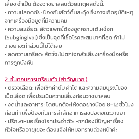
เลี้ยง จำเป็น ต้องวางยาสลบด้วยเหตุผลดังนี้:
• ความปลอดภัย: ป้องกันสัตว์ดิ้นสะดุ้ง ซึ่งอาจเกิดอุบัติเหตุ
จากเครื่องมือขูดที่มีความคม
• ความละเอียด: สัตวแพทย์ต้องขูดคราบใต้เหงือก
(Subgingival) ซึ่งเป็นจุดที่เชื้อโรคสะสมมากที่สุด ถ้าไม่
วางยาจะทำส่วนนี้ไม่ได้เลย
• ลดความเครียด: สัตว์จะไม่ตกใจกลัวเสียงเครื่องมือหรือ
การถูกบังคับ
2. ขั้นตอนการเตรียมตัว (สำคัญมาก!)
• ตรวจเลือด: เพื่อเช็กค่าตับ ค่าไต และความสมบูรณ์ของ
เม็ดเลือด เพื่อประเมินความเสี่ยงก่อนวางยาสลบ
• งดน้ำและอาหาร: โดยปกติจะให้งดอย่างน้อย 8-12 ชั่วโมง
ก่อนทำ เพื่อป้องกันการสำลักอาหารลงปอดขณะวางยา
• ปรึกษาหมอเรื่องโรคประจำตัว: หากน้องมีปัญหาเรื่อง
หัวใจหรืออายุเยอะ ต้องแจ้งให้หมอทราบล่วงหน้าค่ะ