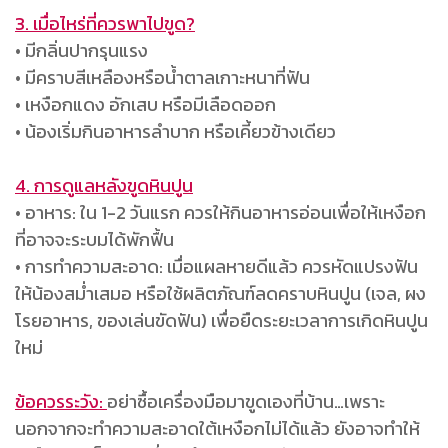
3. เมื่อไหร่ที่ควรพาไปขูด?
• มีกลิ่นปากรุนแรง
• มีคราบสีเหลืองหรือน้ำตาลเกาะหนาที่ฟัน
• เหงือกแดง อักเสบ หรือมีเลือดออก
• น้องเริ่มกินอาหารลำบาก หรือเคี้ยวข้างเดียว
4. การดูแลหลังขูดหินปูน
• อาหาร: ใน 1-2 วันแรก ควรให้กินอาหารอ่อนเพื่อให้เหงือก
ที่อาจจะระบมได้พักฟื้น
• การทำความสะอาด: เมื่อแผลหายดีแล้ว ควรหัดแปรงฟัน
ให้น้องสม่ำเสมอ หรือใช้ผลิตภัณฑ์ลดคราบหินปูน (เจล, ผง
โรยอาหาร, ของเล่นขัดฟัน) เพื่อยืดระยะเวลาการเกิดหินปูน
ใหม่
ข้อควรระวัง:
อย่าซื้อเครื่องมือมาขูดเองที่บ้าน…เพราะ
นอกจากจะทำความสะอาดใต้เหงือกไม่ได้แล้ว ยังอาจทำให้