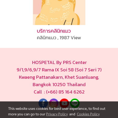
บริการคลินิกแมว
คลินิกแมว , 1987 View
HOSPETAL By PRS Center
9/1,9/6,9/7 Rama IX Soi 58 (Soi 7 Seri 7)
Kwaeng Pattanakarn, Khet Suanluang,
Bangkok 10250 Thailand
Call : (+66) 85 164 6262
This website uses cookies for best user experience, to find out
more you can go to our
Privacy Policy
and
Cookies Policy