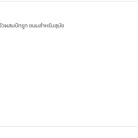
ัวผสมบีทรูท ขนมสำหรับสุนัข