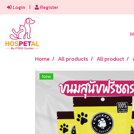
Login
Register
H
Home
All products
All product
New