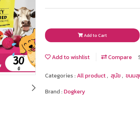
Add to Cart
Add to wishlist
Compare
Categories :
All product
,
สุนัข
,
ขนมสุ
Brand :
Dogkery