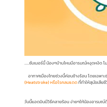
.....ซัมเมอร์นี้ น้องๆบ้านไหนมีอารมณ์หงุดหงิด
อากาศเมืองไทยช่วงนี้ค่อนข้างร้อน โดยเฉพาะช่
(Heatstroke) หรือโรคลมแดด
ที่ทำให้สุนัขเสียชี
วันนี้แอดมินมีวิธีคลายร้อน ง่ายๆให้น้องอารมณ์ด