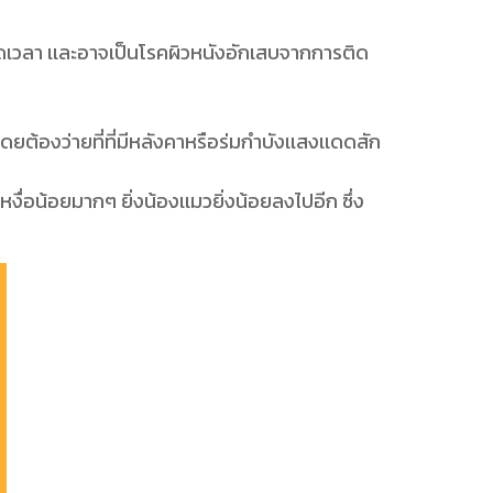
อดเวลา เเละอาจเป็นโรคผิวหนังอักเสบจากการติด
ต้องว่ายที่ที่มีหลังคาหรือร่มกำบังเเสงเเดดสัก
ื่อน้อยมากๆ ยิ่งน้องเเมวยิ่งน้อยลงไปอีก ซึ่ง