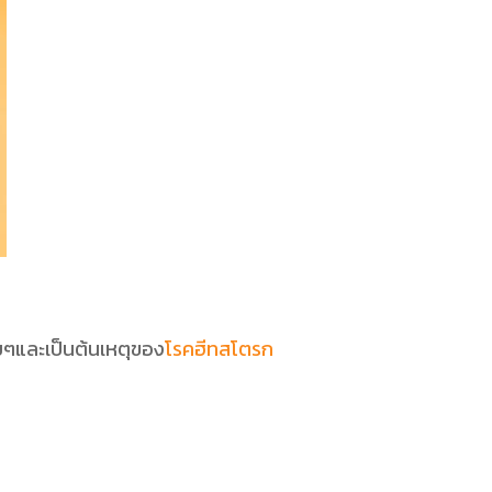
อยๆและเป็นต้นเหตุของ
โรคฮีทสโตรก