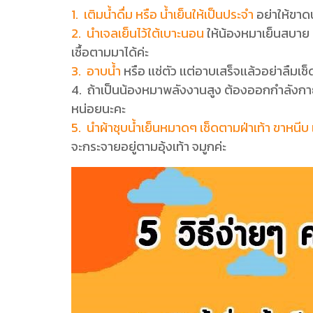
1. เติมน้ำดื่ม หรือ น้ำเย็นให้เป็นประจำ
อย่าให้ขาด
2. นำเจลเย็นไว้ใต้เบาะนอน
ให้น้องหมาเย็นสบาย 
เชื้อตามมาได้ค่ะ
3. อาบน้ำ
หรือ เเช่ตัว เเต่อาบเสร็จเเล้วอย่าลืมเช
4. ถ้าเป็นน้องหมาพลังงานสูง ต้องออกกำลังกายเ
หน่อยนะคะ
5. นำผ้าชุบน้ำเย็นหมาดๆ เช็ดตามฝ่าเท้า ขาหนีบ เเ
จะกระจายอยู่ตามอุ้งเท้า จมูกค่ะ