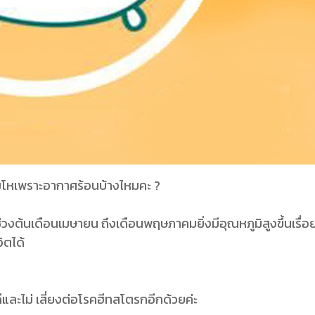
 โมโหเพราะอากาศร้อนบ้างไหมคะ ?
วงต้นเดือนเมษายน ถึงเดือนพฤษภาคมยิ่งมีอุณหภูมิสูงขึ้นเรื่
วิตได้
ีและไม่ เสี่ยงต่อโรคฮีทสโตรกอีกด้วยค่ะ