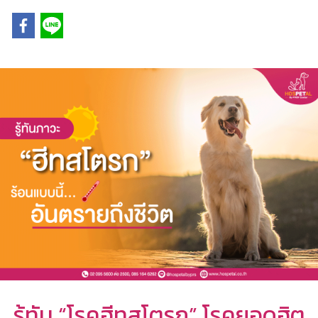
รู้ทัน “โรคฮีทสโตรก” โรคยอดฮิต