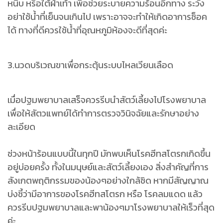
หนีบ หรือใต้ฝ่าเท้า เพื่อช่วยระบายความร้อนอีกทาง ระวัง
อย่าใช้น้ำที่เย็นจนเกินไป เพราะอาจจะทำให้เกิดอาการช็อค
ได้ ทางที่ดีควรใช้น้ำที่อุณหภูมิห้องจะดีที่สุดค่ะ
3.นวดบริเวณขาเพื่อกระตุ้นระบบไหลเวียนเลือด
เมื่อปฐมพยาบาลเสร็จควรรีบนำสัตว์เลี้ยงไปโรงพยาบาล
เพื่อให้สัตวแพทย์ได้ทำการตรวจวินิจฉัยและรักษาอย่าง
ละเอียด
ช่วงหน้าร้อนแบบนี้ในทุกปี มักพบเห็นโรคฮีทสโตรกเกิดขึ้น
อยู่บ่อยครั้ง ทั้งในมนุษย์และสัตว์เลี้ยงเอง สิ่งสำคัญที่การ
สังเกตพฤติกรรมของน้องๆอย่างใกล้ชิด หากมีสัญญาณ
บ่งชี้ว่ามีอาการของโรคฮีทสโตรก หรือ โรคลมแดด แล้ว
ควรรีบปฐมพยาบาลและพาน้องๆมาโรงพยาบาลให้เร็วที่สุด
ค่ะ