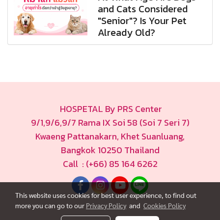
and Cats Considered
"Senior"? Is Your Pet
Already Old?
HOSPETAL By PRS Center
9/1,9/6,9/7 Rama IX Soi 58 (Soi 7 Seri 7)
Kwaeng Pattanakarn, Khet Suanluang,
Bangkok 10250 Thailand
Call : (+66) 85 164 6262
This website uses cookies for best user experience, to find out
more you can go to our
Privacy Policy
and
Cookies Policy