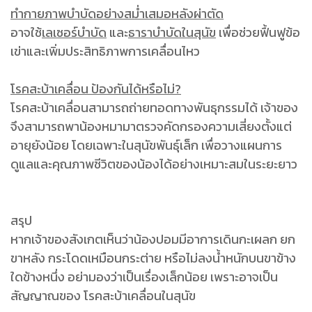
ทำกายภาพบำบัดอย่างสม่ำเสมอหลังผ่าตัด
อาจใช้
เลเซอร์บำบัด
และ
ธาราบำบัดในสุนัข
เพื่อช่วยฟื้นฟูข้อ
เข่าและเพิ่มประสิทธิภาพการเคลื่อนไหว
โรคสะบ้าเคลื่อน ป้องกันได้หรือไม่?
โรคสะบ้าเคลื่อนสามารถถ่ายทอดทางพันธุกรรมได้ เจ้าของ
จึงสามารถพาน้องหมามาตรวจคัดกรองความเสี่ยงตั้งแต่
อายุยังน้อย โดยเฉพาะในสุนัขพันธุ์เล็ก เพื่อวางแผนการ
ดูแลและคุณภาพชีวิตของน้องได้อย่างเหมาะสมในระยะยาว
สรุป
หากเจ้าของสังเกตเห็นว่าน้องปอมมีอาการเดินกะเผลก ยก
ขาหลัง กระโดดเหมือนกระต่าย หรือไม่ลงน้ำหนักบนขาข้าง
ใดข้างหนึ่ง อย่ามองว่าเป็นเรื่องเล็กน้อย เพราะอาจเป็น
สัญญาณของ โรคสะบ้าเคลื่อนในสุนัข