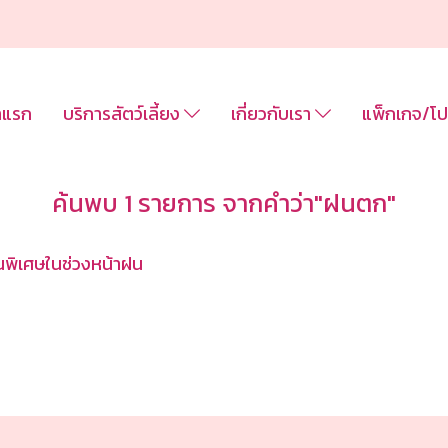
าแรก
บริการสัตว์เลี้ยง
เกี่ยวกับเรา
แพ็กเกจ/โป
ค้นพบ 1 รายการ จากคำว่า"ฝนตก"
ป็นพิเศษในช่วงหน้าฝน