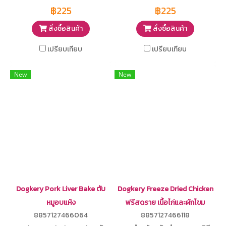
100% นำเข้าจากประเทศนอร์เวย์
เลือกเฉพาะส่วนที่มีไขมันน้อย
฿225
฿225
สามารถเก็บได้นาน
สามารถเก็บได้นาน
สั่งซื้อสินค้า
สั่งซื้อสินค้า
เปรียบเทียบ
เปรียบเทียบ
New
New
Dogkery Pork Liver Bake ตับ
Dogkery Freeze Dried Chicken
หมูอบแห้ง
ฟรีสดราย เนื้อไก่และผักโขม
8857127466064
8857127466118