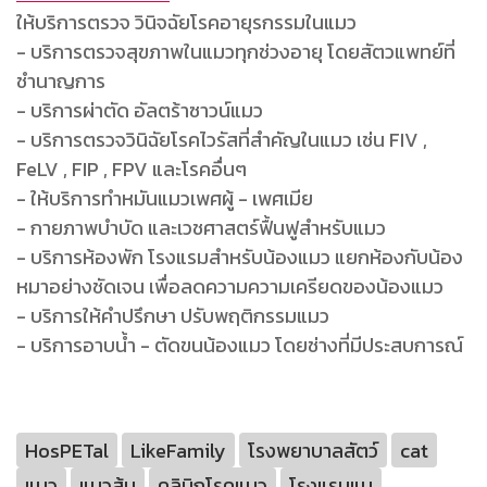
ให้บริการตรวจ วินิจฉัยโรคอายุรกรรมในแมว
- บริการตรวจสุขภาพในแมวทุกช่วงอายุ โดยสัตวแพทย์ที่
ชำนาญการ
- บริการผ่าตัด อัลตร้าซาวน์แมว
- บริการตรวจวินิฉัยโรคไวรัสที่สำคัญในแมว เช่น FIV ,
FeLV , FIP , FPV และโรคอื่นๆ
- ให้บริการทำหมันแมวเพศผู้ - เพศเมีย
- กายภาพบำบัด และเวชศาสตร์ฟื้นฟูสำหรับแมว
- บริการห้องพัก โรงแรมสำหรับน้องแมว แยกห้องกับน้อง
หมาอย่างชัดเจน เพื่อลดความความเครียดของน้องแมว
- บริการให้คำปรึกษา ปรับพฤติกรรมแมว
- บริการอาบน้ำ - ตัดขนน้องแมว โดยช่างที่มีประสบการณ์
HosPETal
LikeFamily
โรงพยาบาลสัตว์
cat
แมว
แมวส้ม
คลินิกโรคแมว
โรงแรมแม