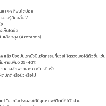
ณแรกๆ ที่พบได้บ่อย
มจนรู้สึกคลื่นไส้
ใจ
เห็นได้ชัด
ียในเลือดสูง (Azotemia)
ว ปัจจุบันเรายังมีนวัตกรรมที่ช่วยให้ตรวจเจอได้เร็วขึ้น เช่น
เสียหายเพียง 25-40%
ามถ่วงจำเพาะและภาวะโปรตีนรั่ว
ิดปกติหรือนิ่วหรือไม่
ต่ "ประคับประคองให้มีคุณภาพชีวิตที่ดีได้" ผ่าน: