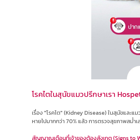
โรคไตในสุนัขแมวปรึกษาเรา Hospe
เรื่อง "โรคไต" (Kidney Disease) ในสุนัขและแมว
หายไปมากกว่า 70% แล้ว การตรวจสุขภาพสม่ำ
สัญญาณเตือนที่เจ้าของต้องสังเกต (Signs to 