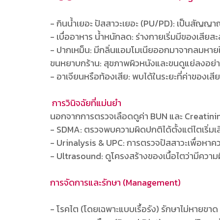
- กินน้ำเยอะ ปัสสาวะเยอะ (PU/PD): เป็นสัญญา
- เบื่ออาหาร น้ำหนักลด: ร่างกายเริ่มมีของเสียสะส
- ปากเหม็น: มีกลิ่นแอมโมเนียออกมาจากลมหาย
ขนหยาบกร้าน: สุขภาพผิวหนังและขนดูแย่ลงอย่าง
- อาเจียนหรือท้องเสีย: พบได้ในระยะที่ค่าของเส
การวินิจฉัยที่แม่นยำ
นอกจากการตรวจเลือดดูค่า BUN และ Creatinine แล้
- SDMA: ตรวจพบความผิดปกติได้ตั้งแต่ไตเริ่ม
- Urinalysis & UPC: การตรวจปัสสาวะเพื่อหาคว
- Ultrasound: ดูโครงสร้างของเนื้อไตว่ามีความผ
การจัดการและรักษา (Management)
- โรคไต (โดยเฉพาะแบบเรื้อรัง) รักษาไม่หายขาด แ