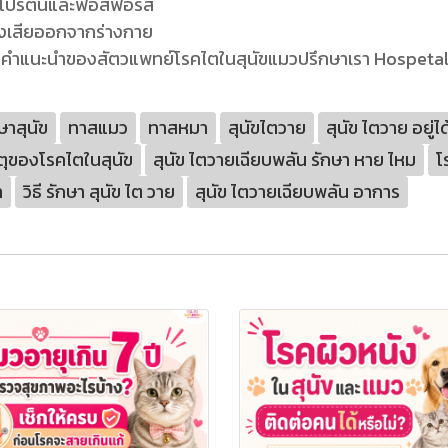
าณโปรตีนและฟอสฟอรัส
ของเสียออกจากร่างกาย
ามคำแนะนำของสัตวแพทย์โรคไตในสุนัขแมวปรึกษาเรา Hospeta
ษาสุนัข
ทาสแมว
ทาสหมา
สุนัขไตวาย
สุนัข ไตวาย อยู่
ตุของโรคไตในสุนัข
สุนัข ไตวายเฉียบพลัน รักษา หาย ไหม
โ
า
วิธี รักษา สุนัข ไต วาย
สุนัข ไตวายเฉียบพลัน อาการ