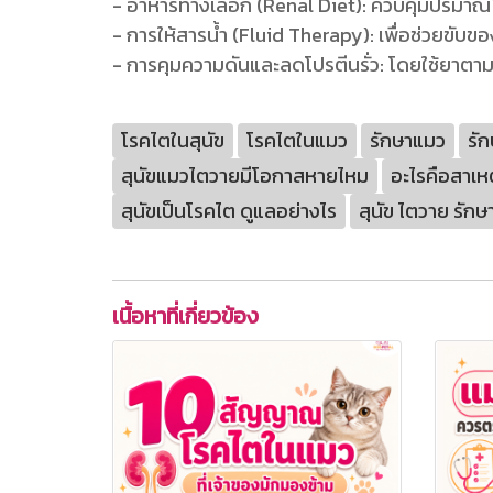
- อาหารทางเลือก (Renal Diet): ควบคุมปริม
- การให้สารน้ำ (Fluid Therapy): เพื่อช่วยขับ
- การคุมความดันและลดโปรตีนรั่ว: โดยใช้ยาต
โรคไตในสุนัข
โรคไตในแมว
รักษาแมว
รัก
สุนัขแมวไตวายมีโอกาสหายไหม
อะไรคือสาเห
สุนัขเป็นโรคไต ดูแลอย่างไร
สุนัข ไตวาย รักษ
เนื้อหาที่เกี่ยวข้อง