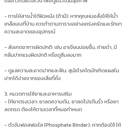
ปัสสาวะในแต่ละวัน เพื่อดูแนวโน้มสุขภาพ
- การให้สารน้ำใต้ผิวหนัง (ถ้ามี): หากคุณหมอสั่งให้ให้น้ำ
เกลือเองที่บ้าน ควรทำตามตารางอย่างเคร่งครัดและรักษา
ความสะอาดของอุปกรณ์
- สังเกตอาการผิดปกติ: เช่น อาเจียนบ่อยขึ้น, ถ่ายดำ, มี
กลิ่นปากแรงผิดปกติ หรือดูซึมลงมาก
- ดูแลความสะอาดปากและฟัน: สุนัขโรคไตมักเกิดแผลใน
ปากได้ง่ายจากของเสียที่คั่ง
3. หมวดการใช้ยาและอาหารเสริม
- ให้ยาตรงเวลา: ยาลดความดัน, ยาลดโปรตีนรั่ว หรือยา
ลดกรด ต้องให้ตามเวลาที่หมอกำหนด
- ตัวจับฟอสฟอรัส (Phosphate Binder): หากต้องใช้ ให้