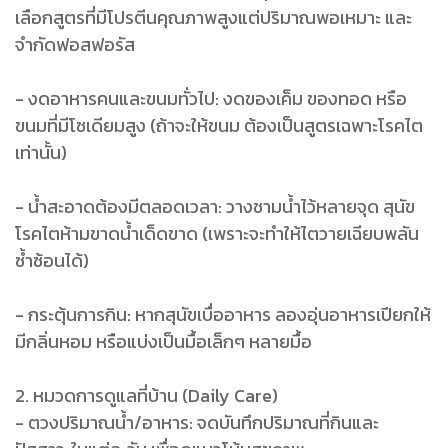
เลือกสูตรที่มีโปรตีนคุณภาพสูงแต่ปริมาณพอเหมาะ และ
จำกัดฟอสฟอรัส
- งดอาหารคนและขนมทั่วไป: งดของเค็ม ของทอด หรือ
ขนมที่มีโซเดียมสูง (ถ้าจะให้ขนม ต้องเป็นสูตรเฉพาะโรคไต
เท่านั้น)
- น้ำสะอาดต้องมีตลอดเวลา: วางชามน้ำไว้หลายจุด สุนัข
โรคไตห้ามขาดน้ำเด็ดขาด (เพราะจะทำให้ไตวายเฉียบพลัน
ซ้ำซ้อนได้)
- กระตุ้นการกิน: หากสุนัขเบื่ออาหาร ลองอุ่นอาหารเปียกให้
มีกลิ่นหอม หรือแบ่งเป็นมื้อเล็กๆ หลายมื้อ
2. หมวดการดูแลที่บ้าน (Daily Care)
- ตวงปริมาณน้ำ/อาหาร: จดบันทึกปริมาณที่กินและ