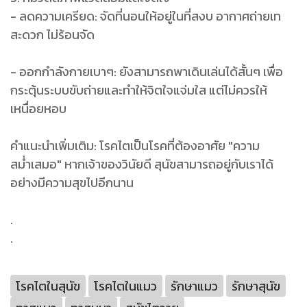
- ลดความเครียด: จัดที่นอนให้อยู่ในที่สงบ อากาศถ่ายเท
สะดวก ไม่ร้อนจัด
- ออกกำลังกายเบาๆ: ยังสามารถพาเดินเล่นได้สั้นๆ เพื่อ
กระตุ้นระบบขับถ่ายและทำให้จิตใจแจ่มใส แต่ไม่ควรให้
เหนื่อยหอบ
คำแนะนำเพิ่มเติม: โรคไตเป็นโรคที่ต้องอาศัย "ความ
สม่ำเสมอ" หากเจ้าของวินัยดี สุนัขสามารถอยู่กับเราได้
อย่างมีความสุขไปอีกนาน
.
.
โรคไตในสุนัข
โรคไตในแมว
รักษาแมว
รักษาสุนัข