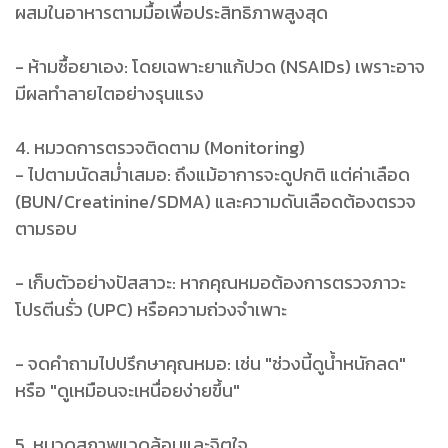
ผสมในอาหารตามมื้อเพื่อประสิทธิภาพสูงสุด
- ห้ามซื้อยาเอง: โดยเฉพาะยาแก้ปวด (NSAIDs) เพราะอาจ
มีผลทำลายไตอย่างรุนแรง
4. หมวดการตรวจติดตาม (Monitoring)
- ไปตามนัดสม่ำเสมอ: ถึงแม้อาการจะดูปกติ แต่ค่าเลือด
(BUN/Creatinine/SDMA) และความดันเลือดต้องตรวจ
ตามรอบ
- เก็บตัวอย่างปัสสาวะ: หากคุณหมอต้องการตรวจภาวะ
โปรตีนรั่ว (UPC) หรือความถ่วงจำเพาะ
- จดคำถามไปปรึกษาคุณหมอ: เช่น "ช่วงนี้ดูน้ำหนักลด"
หรือ "ดูเหมือนจะเหนื่อยง่ายขึ้น"
5. หมวดสภาพแวดล้อมและจิตใจ