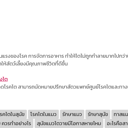
แรงของโรค การจัดการอาหาร ทำให้ไตไม่ถูกทำลายมากไปกว่านี้ 
สัตว์เลี้ยงมีคุณภาพชีวิตที่ดีขึ้น
องไต
รเกิดโรคไต สามารถนัดหมายปรึกษาสัตวแพทย์ศูนย์โรคไตและทาง
รคไตในสุนัข
โรคไตในแมว
รักษาแมว
รักษาสุนัข
ทาสแม
ย ควรทําอย่างไร
สุนัขแมวไตวายมีโอกาสหายไหม
อะไรคือสา