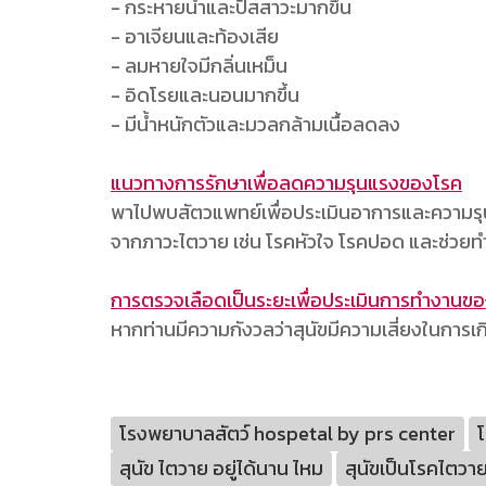
- กระหายน้ำและปัสสาวะมากขึ้น
- อาเจียนและท้องเสีย
- ลมหายใจมีกลิ่นเหม็น
- อิดโรยและนอนมากขึ้น
- มีน้ำหนักตัวและมวลกล้ามเนื้อลดลง
แนวทางการรักษาเพื่อลดความรุนแรงของโรค
พาไปพบสัตวแพทย์เพื่อประเมินอาการและความรุน
จากภาวะไตวาย เช่น โรคหัวใจ โรคปอด และช่วยทำให้
การตรวจเลือดเป็นระยะเพื่อประเมินการทำงานข
หากท่านมีความกังวลว่าสุนัขมีความเสี่ยงในกา
โรงพยาบาลสัตว์ hospetal by prs center
โ
สุนัข ไตวาย อยู่ได้นาน ไหม
สุนัขเป็นโรคไตวา