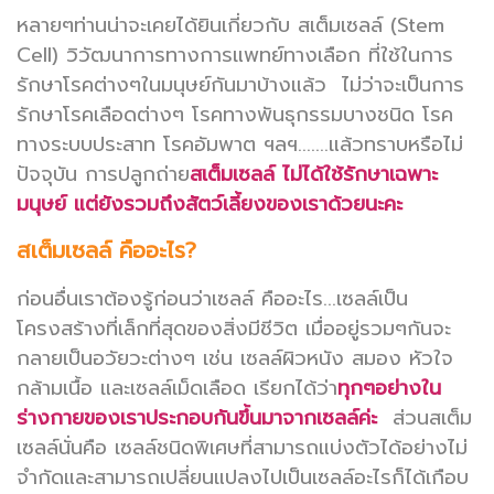
หลายๆท่านน่าจะเคยได้ยินเกี่ยวกับ สเต็มเซลล์ (Stem
Cell) วิวัฒนาการทางการแพทย์ทางเลือก ที่ใช้ในการ
รักษาโรคต่างๆในมนุษย์กันมาบ้างแล้ว ไม่ว่าจะเป็นการ
รักษาโรคเลือดต่างๆ โรคทางพันธุกรรมบางชนิด โรค
ทางระบบประสาท โรคอัมพาต ฯลฯ.......แล้วทราบหรือไม่
ปัจจุบัน การปลูกถ่าย
สเต็มเซลล์ ไม่ได้ใช้รักษาเฉพาะ
มนุษย์ แต่ยังรวมถึงสัตว์เลี้ยงของเราด้วยนะคะ
สเต็มเซลล์ คืออะไร?
ก่อนอื่นเราต้องรู้ก่อนว่าเซลล์ คืออะไร...เซลล์เป็น
โครงสร้างที่เล็กที่สุดของสิ่งมีชีวิต เมื่ออยู่รวมๆกันจะ
กลายเป็นอวัยวะต่างๆ เช่น เซลล์ผิวหนัง สมอง หัวใจ
กล้ามเนื้อ และเซลล์เม็ดเลือด เรียกได้ว่า
ทุกๆอย่างใน
ร่างกายของเราประกอบกันขึ้นมาจากเซลล์ค่ะ
ส่วนสเต็ม
เซลล์นั่นคือ เซลล์ชนิดพิเศษที่สามารถแบ่งตัวได้อย่างไม่
จำกัดและสามารถเปลี่ยนแปลงไปเป็นเซลล์อะไรก็ได้เกือบ