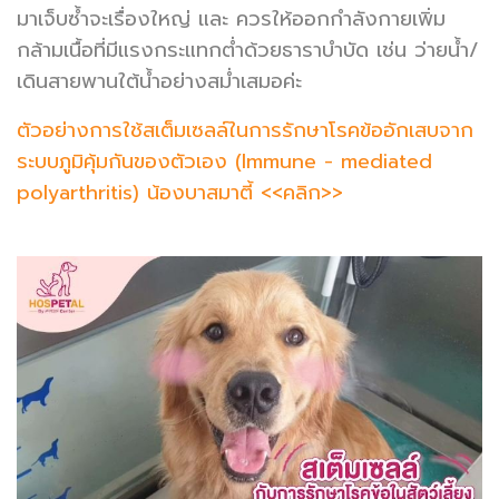
มาเจ็บซ้ำจะเรื่องใหญ่ และ ควรให้ออกกำลังกายเพิ่ม
กล้ามเนื้อที่มีแรงกระแทกต่ำด้วยธาราบำบัด เช่น ว่ายน้ำ/
เดินสายพานใต้น้ำอย่างสม่ำเสมอค่ะ
ตัวอย่างการใช้สเต็มเซลล์ในการรักษาโรคข้ออักเสบจาก
ระบบภูมิคุ้มกันของตัวเอง (Immune - mediated
polyarthritis) น้องบาสมาตี้ <<คลิก>>