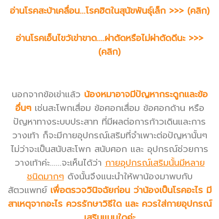
อ่านโรคสะบ้าเคลื่อน...โรคฮิตในสุนัขพันธุ์เล็ก >>> (คลิก)
อ่านโรคเอ็นไขว้เข่าขาด....ผ่าตัดหรือไม่ผ่าตัดดีนะ >>>
(คลิก)
นอกจากข้อเข่าแล้ว
น้องหมาอาจมีปัญหากระดูกและข้อ
อื่นๆ
เช่นสะโพกเสื่อม ข้อศอกเสื่อม ข้อศอกด้าน หรือ
ปัญหาทางระบบประสาท ที่มีผลต่อการก้าวเดินและการ
วางเท้า ก็จะมีกายอุปกรณ์เสริมที่จำเพาะต่อปัญหานั้นๆ
ไม่ว่าจะเป็นสนับสะโพก สนับศอก และ อุปกรณ์ช่วยการ
วางเท้าค่ะ......จะเห็นได้ว่า
กายอุปกรณ์เสริมนั้นมีหลาย
ชนิดมากๆ
ดังนั้นจึงแนะนำให้พาน้องมาพบกับ
สัตวแพทย์
เพื่อตรวจวินิจฉัยก่อน ว่าน้องเป็นโรคอะไร มี
สาเหตุจากอะไร ควรรักษาวิธีใด และ ควรใส่กายอุปกรณ์
เสริมแบบใดค่ะ