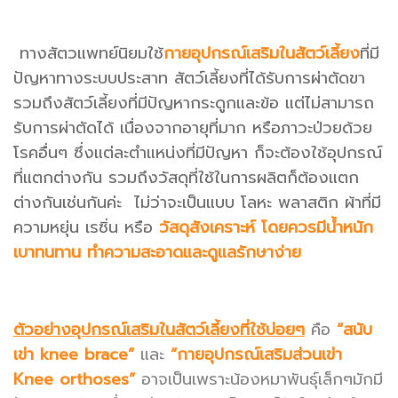
ทางสัตวแพทย์นิยมใช้
กายอุปกรณ์เสริมในสัตว์เลี้ยง
ที่มี
ปัญหาทางระบบประสาท สัตว์เลี้ยงที่ได้รับการผ่าตัดขา
รวมถึงสัตว์เลี้ยงที่มีปัญหากระดูกและข้อ แต่ไม่สามารถ
รับการผ่าตัดได้ เนื่องจากอายุที่มาก หรือภาวะป่วยด้วย
โรคอื่นๆ ซึ่งแต่ละตำแหน่งที่มีปัญหา ก็จะต้องใช้อุปกรณ์
ที่แตกต่างกัน รวมถึงวัสดุที่ใช้ในการผลิตก็ต้องแตก
ต่างกันเช่นกันค่ะ ไม่ว่าจะเป็นแบบ โลหะ พลาสติก ผ้าที่มี
ความหยุ่น เรซิ่น หรือ
วัสดุสังเคราะห์ โดยควรมีน้ำหนัก
เบาทนทาน ทำความสะอาดและดูแลรักษาง่าย
ตัวอย่างอุปกรณ์เสริมในสัตว์เลี้ยงที่ใช้บ่อยๆ
คือ
“สนับ
เข่า knee brace”
และ
“กายอุปกรณ์เสริมส่วนเข่า
Knee orthoses”
อาจเป็นเพราะน้องหมาพันธุ์เล็กๆมักมี