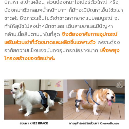
ปัญหา สะบ้าเคลื่อน ส่วนน้องหมาไฮเปอร์ตัวใหญ่ หรือ
น้องหมาตัวกลมๆน้ำหนักมาก ก็มักจะมีปัญหาเอ็นไข้วเข่า
ขาดค่ะ ซึ่งภาวะเอ็นไขว้เข่าขาดหากขาดแบบสมบูรณ์ จะ
ทำให้สุนัขไม่ลงน้ำหนักขาเลย เดินสามขาและมีปัญหา
กล้ามเนื้อลีบตามมาในที่สุด
จึงต้องอาศัยกายอุปกรณ์
เสริมส่วนเข่าที่วัดขนาดและผลิตขึ้นเฉพาะตัว
เพราะต้อง
อาศัยความแข็งแรงมั่นคงอุปกรณ์อย่างมาก
เพื่อพยุง
โครงสร้างของข้อเข่าค่ะ