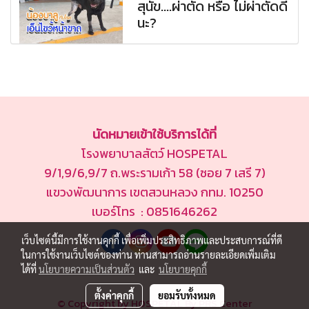
สุนัข....ผ่าตัด หรือ ไม่ผ่าตัดดี
นะ?
นัดหมายเข้าใช้บริการได้ที่
โรงพยาบาลสัตว์ HOSPETAL
9/1,9/6,9/7 ถ.พระรามเก้า 58 (ซอย 7 เสรี 7)
แขวงพัฒนาการ เขตสวนหลวง กทม. 10250
เบอร์โทร : 0851646262
เว็บไซต์นี้มีการใช้งานคุกกี้ เพื่อเพิ่มประสิทธิภาพและประสบการณ์ที่ดี
ในการใช้งานเว็บไซต์ของท่าน ท่านสามารถอ่านรายละเอียดเพิ่มเติม
ได้ที่
นโยบายความเป็นส่วนตัว
และ
นโยบายคุกกี้
ตั้งค่าคุกกี้
ยอมรับทั้งหมด
© Copyright by HOSPETAL By PRS Center